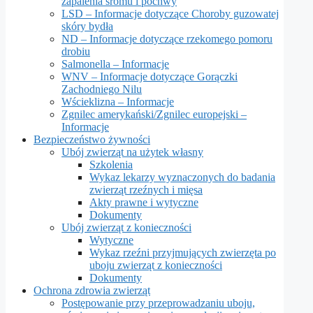
zapalenia sromu i pochwy
LSD – Informacje dotyczące Choroby guzowatej
skóry bydła
ND – Informacje dotyczące rzekomego pomoru
drobiu
Salmonella – Informacje
WNV – Informacje dotyczące Gorączki
Zachodniego Nilu
Wścieklizna – Informacje
Zgnilec amerykański/Zgnilec europejski –
Informacje
Bezpieczeństwo żywności
Ubój zwierząt na użytek własny
Szkolenia
Wykaz lekarzy wyznaczonych do badania
zwierząt rzeźnych i mięsa
Akty prawne i wytyczne
Dokumenty
Ubój zwierząt z konieczności
Wytyczne
Wykaz rzeźni przyjmujących zwierzęta po
uboju zwierząt z konieczności
Dokumenty
Ochrona zdrowia zwierząt
Postępowanie przy przeprowadzaniu uboju,