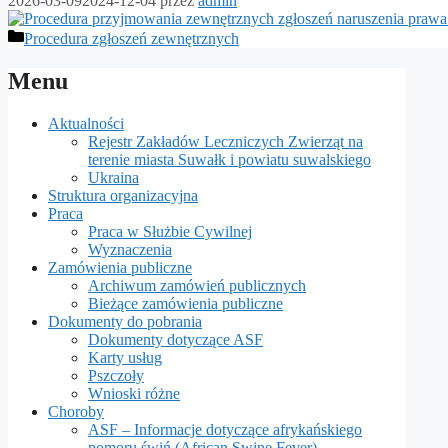
2026-03-09
2024-12-04
przez
admin
Kategorie
Procedura zgłoszeń zewnętrznych
Menu
Aktualności
Rejestr Zakładów Leczniczych Zwierząt na
terenie miasta Suwałk i powiatu suwalskiego
Ukraina
Struktura organizacyjna
Praca
Praca w Służbie Cywilnej
Wyznaczenia
Zamówienia publiczne
Archiwum zamówień publicznych
Bieżące zamówienia publiczne
Dokumenty do pobrania
Dokumenty dotyczące ASF
Karty usług
Pszczoły
Wnioski różne
Choroby
ASF – Informacje dotyczące afrykańskiego
pomoru świń (African Swine Fever)