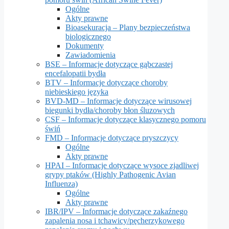
Ogólne
Akty prawne
Bioasekuracja – Plany bezpieczeństwa
biologicznego
Dokumenty
Zawiadomienia
BSE – Informacje dotyczące gąbczastej
encefalopatii bydła
BTV – Informacje dotyczące choroby
niebieskiego języka
BVD-MD – Informacje dotyczące wirusowej
biegunki bydła/choroby błon śluzowych
CSF – Informacje dotyczące klasycznego pomoru
świń
FMD – Informacje dotyczące pryszczycy
Ogólne
Akty prawne
HPAI – Informacje dotyczące wysoce zjadliwej
grypy ptaków (Highly Pathogenic Avian
Influenza)
Ogólne
Akty prawne
IBR/IPV – Informacje dotyczące zakaźnego
zapalenia nosa i tchawicy/pęcherzykowego