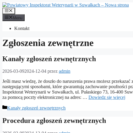
Przejdź
do
Menu
treści
Menu
Kontakt
Zgłoszenia zewnętrzne
Kanały zgłoszeń zewnętrznych
2026-03-09
2024-12-04
przez
admin
Jeśli masz wiedzę, że doszło do naruszenia prawa możesz przekazać
następującymi sposobami, które gwarantują zachowanie poufności prz
Inspektorat Weterynarii w Suwałkach, ul. Pułaskiego 73, 16-400 Suwa
za pomocą poczty elektronicznej na adres: …
Dowiedz się więcej
Kategorie
Kanały zgłoszeń zewnętrznych
Procedura zgłoszeń zewnętrznych