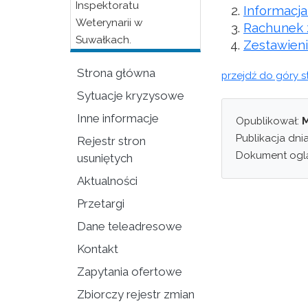
Inspektoratu
Informacj
Weterynarii w
Rachunek z
Suwałkach.
Zestawien
Strona główna
przejdź do góry s
Sytuacje kryzysowe
Inne informacje
Opublikował:
M
Publikacja dni
Rejestr stron
Dokument ogl
usuniętych
Aktualności
Przetargi
Dane teleadresowe
Kontakt
Zapytania ofertowe
Zbiorczy rejestr zmian