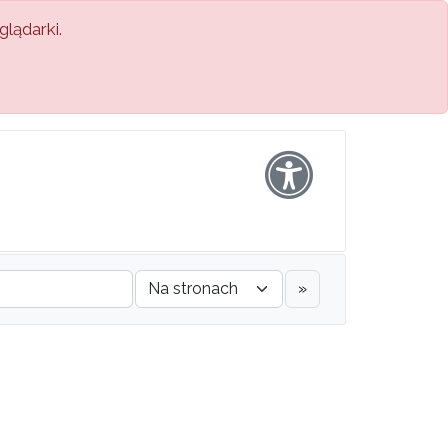
lądarki.
»