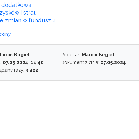
a dodatkowa
ysków i strat
ie zmian w funduszu
trony
arcin Birgiel
Podpisał:
Marcin Birgiel
a:
07.05.2024, 14:40
Dokument z dnia:
07.05.2024
ądany razy:
3 422