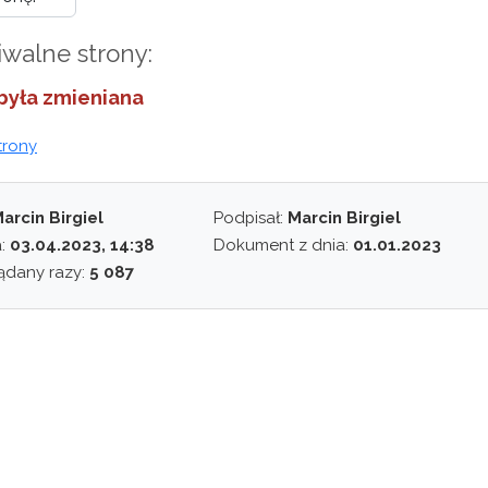
iwalne strony:
 była zmieniana
trony
arcin Birgiel
Podpisał:
Marcin Birgiel
a:
03.04.2023, 14:38
Dokument z dnia:
01.01.2023
ądany razy:
5 087