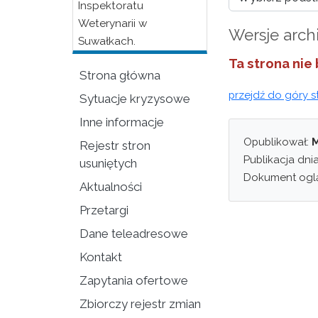
Inspektoratu
Weterynarii w
Wersje arch
Suwałkach.
Ta strona nie
Strona główna
przejdź do góry s
Sytuacje kryzysowe
Inne informacje
Opublikował:
M
Rejestr stron
Publikacja dni
usuniętych
Dokument ogl
Aktualności
Przetargi
Dane teleadresowe
Kontakt
Zapytania ofertowe
Zbiorczy rejestr zmian