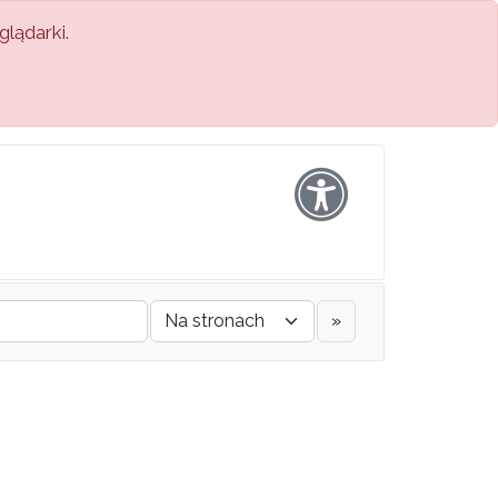
lądarki.
»