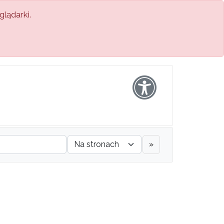
lądarki.
»