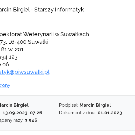
rcin Birgiel - Starszy Informatyk
pektorat Weterynarii w Suwałkach
 73, 16-400 Suwałki
 81 w. 201
934 123
0 06
atyk@piwsuwalki.pl
trony
arcin Birgiel
Podpisał:
Marcin Birgiel
a:
13.09.2023, 07:26
Dokument z dnia:
01.01.2023
ądany razy:
3 546