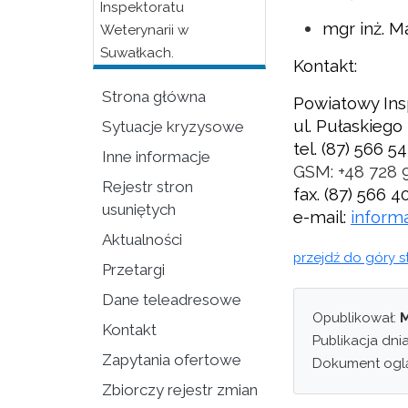
Inspektoratu
mgr inż. Ma
Weterynarii w
Suwałkach.
Kontakt:
Strona główna
Powiatowy Ins
ul. Pułaskiego
Sytuacje kryzysowe
tel. (87) 566 54
Inne informacje
GSM: +48 728 
Rejestr stron
fax. (87) 566 4
usuniętych
e-mail:
inform
Aktualności
przejdź do góry s
Przetargi
Dane teleadresowe
Opublikował:
M
Kontakt
Publikacja dni
Zapytania ofertowe
Dokument ogl
Zbiorczy rejestr zmian